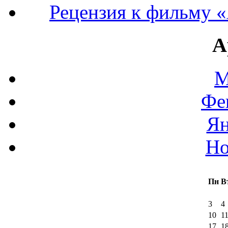
Рецензия к фильму «
А
М
Фе
Ян
Но
Пн
В
3
4
10
1
17
1