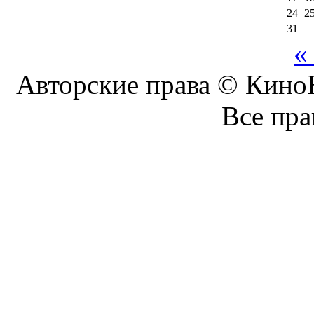
24
2
31
«
Авторские права © КиноБ
Все пр