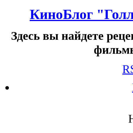
КиноБлог "Голл
Здесь вы найдете реце
фильмы
R