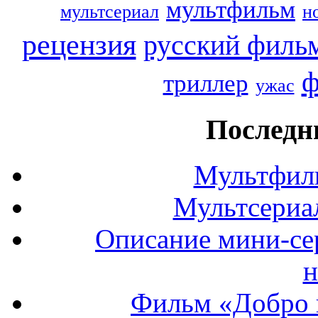
мультфильм
мультсериал
н
рецензия
русский филь
ф
триллер
ужас
Последн
Мультфил
Мультсериа
Описание мини-се
н
Фильм «Добро 