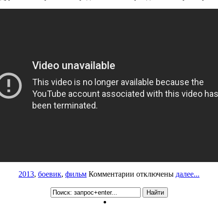
к
2013
,
боевик
,
фильм
Комментарии
отключены
далее...
записи
Рецензия
к
фильму
2013