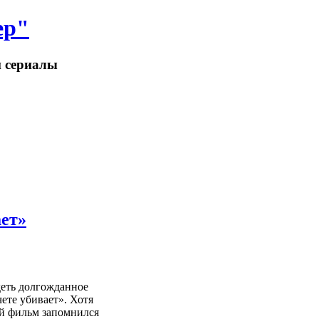
ер"
и сериалы
ает»
деть долгожданное
ете убивает». Хотя
ый фильм запомнился