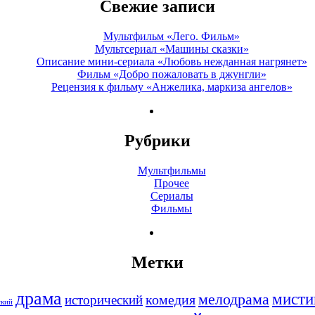
Свежие записи
года
«Мачете
Мультфильм «Лего. Фильм»
убивает»
Мультсериал «Машины сказки»
Описание мини-сериала «Любовь нежданная нагрянет»
Фильм «Добро пожаловать в джунгли»
Рецензия к фильму «Анжелика, маркиза ангелов»
Рубрики
Мультфильмы
Прочее
Сериалы
Фильмы
Метки
драма
мисти
мелодрама
комедия
исторический
ский