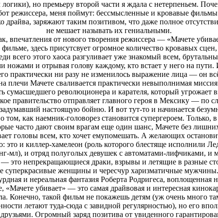
логики), но премьеру второй части я ждала с нетерпеньем. Поче
абот режиссера, меня поймут: бессмысленные и кровавые фильмы
ько драйва, заряжают таким позитивом, что даже полное отсутст
не мешает называть их гениальными.
ак, впечатления от нового творения режиссера — «Мачете убивае
м фильме, здесь присутсвует огромное количество кровавых сцен,
реди всего этого хаоса разгуливает уже знакомый всем, брутальны
и ножами и отрывая голову каждому, кто встает у него на пути. И
го практически ни разу не изменилось выражение лица — он всё
на плечи Мачете сваливается практически невыполнимая мисси
ть сумасшедшего революционера и карателя, который угрожает в
кое правительство отправляет главного героя в Мексику — по слу
 задумавший настоящую бойню. И вот тут-то и начинается безум
о том, как наемник-головорез становится супергероем. Только, 
орые часто дают своим врагам еще один шанс, Мачете без лишн
вает головы всем, кто хочет емупомешать. А желающих остановит
о: это и киллер-хамелеон (роль которого блестяще исполнили Лед
нг-мл), и отряд полуголых девушек с автоматами-лифчиками, и м
 — это непрекращающиеся драки, взрывы и летящие в разные с
кже суперкрасивые женщины и чересчур харизматичные мужчины
урдная и нереальная фантазия Роберта Родригеса, воплощенная н
е, «Мачете убивает» — это самая драйвовая и интересная кинока
ла. Конечно, такой фильм не покажешь детям (уж очень много там
нности летают туда-сюда с завидной регулярностью), но его впо
 друзьями. Огромный заряд позитива от увиденного гарантирова