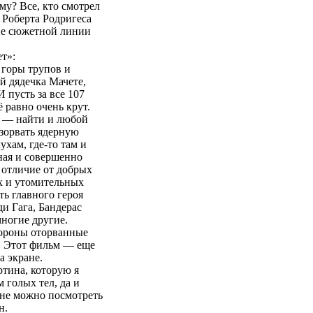
му? Все, кто смотрел
 Роберта Родригеса
вие сюжетной линии
т»:
 горы трупов и
й дядечка Мачете,
 пусть за все 107
 равно очень крут.
я — найти и любой
зорвать ядерную
хам, где-то там и
ная и совершенно
в отличие от добрых
их и утомительных
ь главного героя
и Гага, Бандерас
ногие другие.
тороны оторванные
. Этот фильм — еще
а экране.
ртина, которую я
 голых тел, да и
лне можно посмотреть
н.