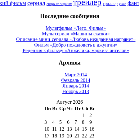
трейлер
сериал
кий фильм
фант
триллер
скоро на экранах
ужас
Последние сообщения
Мультфильм «Лего. Фильм»
Мультсериал «Машины сказки»
Описание мини-сериала «Любовь нежданная нагрянет»
Фильм «Добро пожаловать в джунгли»
Рецензия к фильму «Анжелика, маркиза ангелов»
Архивы
Март 2014
Февраль 2014
Январь 2014
Ноябрь 2013
Август 2026
Пн
Вт
Ср
Чт
Пт
Сб
Вс
1
2
3
4
5
6
7
8
9
10
11
12
13
14
15
16
17
18
19
20
21
22
23