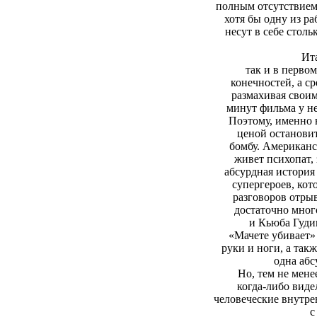
полным отсутствием 
хотя бы одну из р
несут в себе стол
Ит
так и в перво
конечностей, а с
размахивая своим
минут фильма у не
Поэтому, именно 
ценой останови
бомбу. Американс
живет психопат,
абсурдная история 
супергероев, кот
разговоров отры
достаточно мног
и Кьюба Гуди
«Мачете убивает»
руки и ноги, а та
одна абс
Но, тем не мене
когда-либо виде
человеческие внутре
с