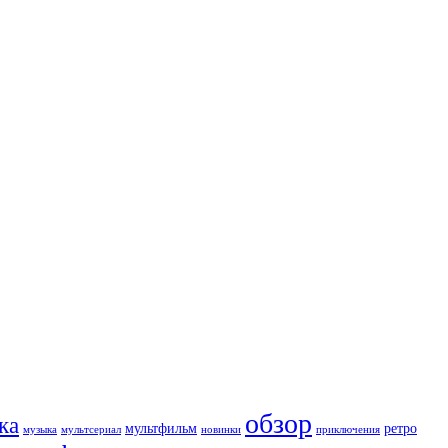
обзор
ка
мультфильм
ретро
музыка
мультсериал
новинки
приключения