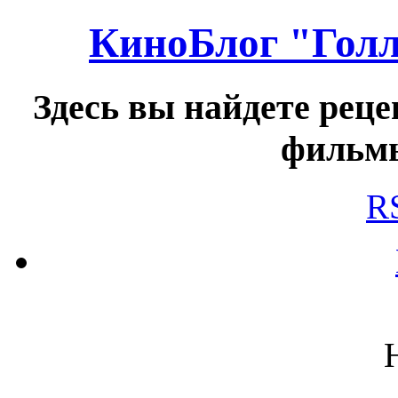
КиноБлог "Голл
Здесь вы найдете реце
фильмы
R