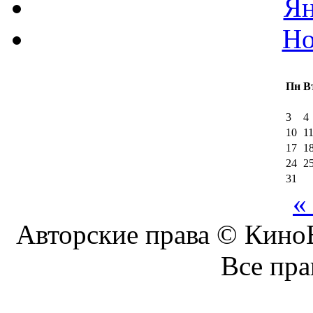
Ян
Но
Пн
В
3
4
10
1
17
1
24
2
31
«
Авторские права © КиноБ
Все пр