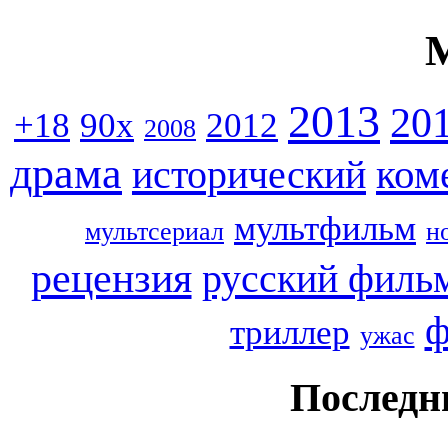
2013
20
+18
90x
2012
2008
драма
ком
исторический
мультфильм
мультсериал
н
рецензия
русский филь
ф
триллер
ужас
Последн